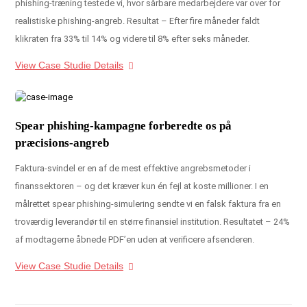
phishing-træning testede vi, hvor sårbare medarbejdere var over for
realistiske phishing-angreb. Resultat – Efter fire måneder faldt
klikraten fra 33% til 14% og videre til 8% efter seks måneder.
View Case Studie Details
Spear phishing-kampagne forberedte os på
præcisions-angreb
Faktura-svindel er en af de mest effektive angrebsmetoder i
finanssektoren – og det kræver kun én fejl at koste millioner. I en
målrettet spear phishing-simulering sendte vi en falsk faktura fra en
troværdig leverandør til en større finansiel institution. Resultatet – 24%
af modtagerne åbnede PDF’en uden at verificere afsenderen.
View Case Studie Details