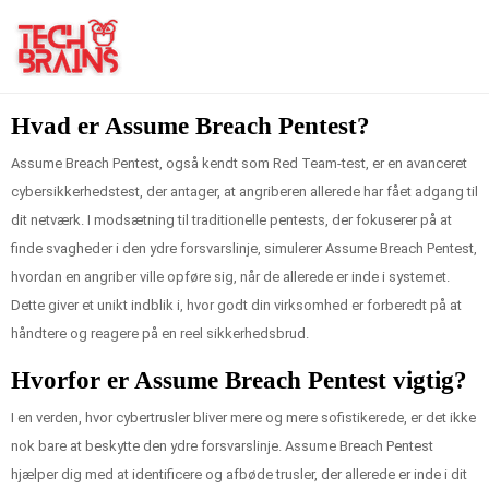
Hvad er Assume Breach Pentest?
Assume Breach Pentest, også kendt som Red Team-test, er en avanceret
cybersikkerhedstest, der antager, at angriberen allerede har fået adgang til
dit netværk. I modsætning til traditionelle pentests, der fokuserer på at
finde svagheder i den ydre forsvarslinje, simulerer Assume Breach Pentest,
hvordan en angriber ville opføre sig, når de allerede er inde i systemet.
Dette giver et unikt indblik i, hvor godt din virksomhed er forberedt på at
håndtere og reagere på en reel sikkerhedsbrud.
Hvorfor er Assume Breach Pentest vigtig?
I en verden, hvor cybertrusler bliver mere og mere sofistikerede, er det ikke
nok bare at beskytte den ydre forsvarslinje. Assume Breach Pentest
hjælper dig med at identificere og afbøde trusler, der allerede er inde i dit