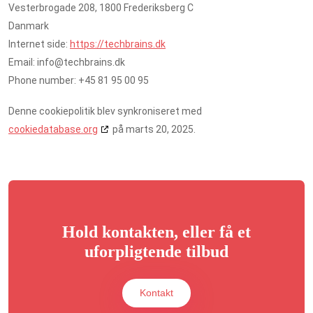
Vesterbrogade 208, 1800 Frederiksberg C
Danmark
Internet side:
https://techbrains.dk
Email:
info@techbrains.dk
Phone number: +45 81 95 00 95
Denne cookiepolitik blev synkroniseret med
cookiedatabase.org
på marts 20, 2025.
Hold kontakten, eller få et
uforpligtende tilbud
Kontakt