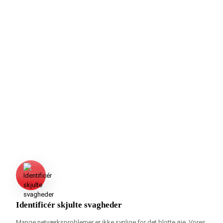
udnytte – fx svagheder i firewall-
konfigurationer eller adgangskontrolsystemer.
Selvom mange virksomheder føler sig sikre
med deres nuværende it-sikkerhed, viser
erfaringen, at
små svagheder kan føre til store
sikkerhedsbrud
. En pentest giver en
dybdegående analyse fra en hackers perspektiv,
så du kan handle proaktivt. Her er nogle af de
vigtigste fordele ved at få udført en pentest:
Identificér skjulte svagheder
Mange netværksproblemer er ikke synlige for det blotte øje. Vores