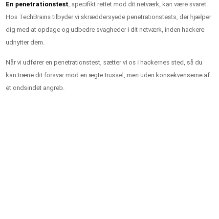
En penetrationstest
, specifikt rettet mod dit netværk, kan være svaret.
Hos TechBrains tilbyder vi skræddersyede penetrationstests, der hjælper
dig med at opdage og udbedre svagheder i dit netværk, inden hackere
udnytter dem.
Når vi udfører en penetrationstest, sætter vi os i hackernes sted, så du
kan træne dit forsvar mod en ægte trussel, men uden konsekvenserne af
et ondsindet angreb.
Hvad er en penetrationstest, og hvorfor
har du brug for det?
En penetrationstest, eller pentest, er et
kontrolleret, simuleret angreb på dit netværk
for at finde sårbarheder, som hackere kan