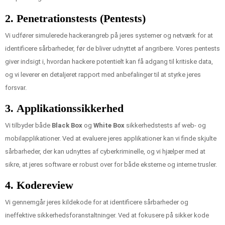
2.
Penetrationstests (Pentests)
Vi udfører simulerede hackerangreb på jeres systemer og netværk for at
identificere sårbarheder, før de bliver udnyttet af angribere. Vores pentests
giver indsigt i, hvordan hackere potentielt kan få adgang til kritiske data,
og vi leverer en detaljeret rapport med anbefalinger til at styrke jeres
forsvar.
3.
Applikationssikkerhed
Vi tilbyder både
Black Box
og
White Box
sikkerhedstests af web- og
mobilapplikationer. Ved at evaluere jeres applikationer kan vi finde skjulte
sårbarheder, der kan udnyttes af cyberkriminelle, og vi hjælper med at
sikre, at jeres software er robust over for både eksterne og interne trusler.
4.
Kodereview
Vi gennemgår jeres kildekode for at identificere sårbarheder og
ineffektive sikkerhedsforanstaltninger. Ved at fokusere på sikker kode